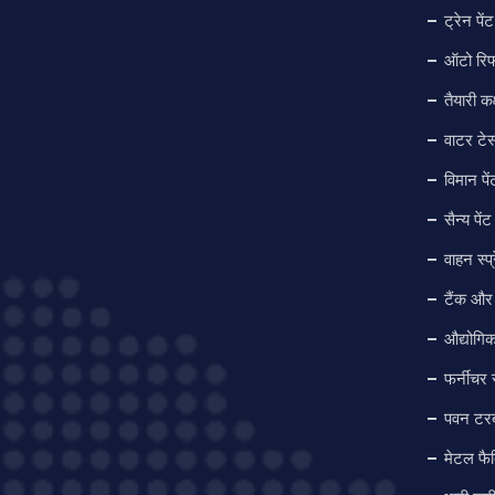
ट्रेन पे
ऑटो रिफ
तैयारी कक
वाटर टेस
विमान पें
सैन्य पेंट
वाहन स्प्
टैंक और 
औद्योगि
फर्नीचर स
पवन टरबा
मेटल फैब