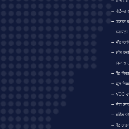
भारी मशी
पोर्टेबल स
पाउडर क
ब्लास्टि
सैंड ब्ला
शॉट ब्ला
निकास उ
पेंट नि
धूल निक
VOC उप
सेवा उ
वर्किंग प
पेंट लाइ