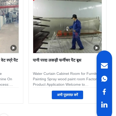
 External
layer can be used as a final coat in
specific applications, but in most cases, it
ull down
ट स्प्रे पेंट
पानी परदा लकड़ी फर्नीचर पेंट बूथ
e
Water Curtain Cabinet Room for Furniture
hine On
Painting Spray wood paint room Factory
ocess:
Product Application Welcome to
--cathodic
Jingzhongjing Group,we have two
अभी पूछताछ करें
ing-- PVC
factories to produce the spray booth for
dle coating-
different kind of wood furniture.All
 check and
equipment is customized for your product
coating of
requirement. Some Main Specification for