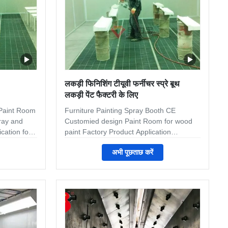
लकड़ी फिनिशिंग टीयूवी फर्नीचर स्प्रे बूथ
लकड़ी पेंट फैक्टरी के लिए
 Paint Room
Furniture Painting Spray Booth CE
ray and
Customied design Paint Room for wood
cation for
paint Factory Product Application
Welcome to Jingzhongjing Group,we
अभी पूछताछ करें
 External
have two factories to produce the spray
booth for different kind of wood
ull down
furniture.All equipment is customized for
 for air
your product requirement. Some Main
e: 10000×840
Specification for reference Inner
overed by
dimension 12000×4500×4000
oor 1set,
mm(L×W×H) External dimension
eafs,
12146×6096×4600 mm(L×W×H) Air