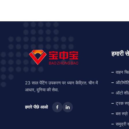
requiremen
extraction
available.
only or fu
with tempe
baking.S
हमारी से
वाहन चि
ऑटोमोटि
23 साल पेंटिंग उपकरण पर ध्यान केंद्रित. चीन में
आधार, दुनिया की सेवा.
ऑटो शीट
ट्रक स्प्
हमारे पीछे आओ
बस स्प्रे
समुद्री स्