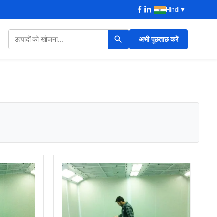
Hindi
▼
अभी पूछताछ करें