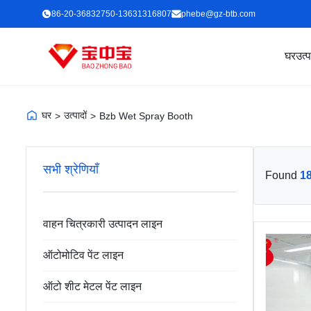
86-20-36832750-13631316807
phebe@gz-btb.com
घर
उत्
घर
उत्पादों
>
>
Bzb Wet Spray Booth
सभी श्रेणियाँ
Found
1
वाहन चित्रकारी उत्पादन लाइन
ऑटोमोटिव पेंट लाइन
ऑटो शीट मेटल पेंट लाइन