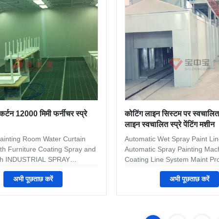
in filter system. 3. Acceipt
12000×4500×4000 mm(L×W×H)
ind of customied design
dimension 12146×6096×4600
require at
mm(L×W×H) Air return style F
कर्टन 12000 मिमी फर्नीचर स्प्रे
कोटिंग लाइन सिस्टम पर स्वचालित वे
लाइन स्वचालित स्प्रे पेंटिंग मशीन
inting Room Water Curtain
Automatic Wet Spray Paint Lin
th Furniture Coating Spray and
Automatic Spray Painting Mac
th​ INDUSTRIAL SPRAY
Coating Line System Maint Pr
arge range of custom
workpiece paint pre-treatment
अभी पूछताछ करें
अभी पूछताछ करें
ooths for furniture,
electrodeposition primer coat
ring and many other
glue--weld seam sealing-- mid
s.We can make the spray booth
-surface coating and drying--
 size to suit your specific
repair process--and complete 