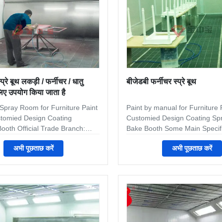
्रे बूथ लकड़ी / फर्नीचर / धातु
बीजेडबी फर्नीचर स्प्रे बूथ
लिए उपयोग किया जाता है
 Spray Room for Furniture Paint
Paint by manual for Furniture
omied Design Coating
Customied Design Coating Sp
ooth Official Trade Branch:
Bake Booth Some Main Specifi
 Shinely Import and Export
reference Inner dimension
अभी पूछताछ करें
अभी पूछताछ करें
 Ltd, which was set up in 2013.
12000×4500×4000 mm(L×W×H)
the official trade branch of
dimension 12146×6096×4600
jing Group and 100% belong to
mm(L×W×H) Air return style F
jing Group. Now Shinely have
craft. 2 rows trench on the floor
30 staff, including sales team,
return. Single row trench siz
team, financial team, Oversea
mm(L×W). The trenches are c
on and after service team. Except
galvanized steel grids. Main d
wn product, We also provide
Single open door, three door l