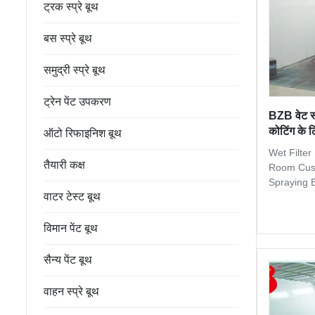
ट्रक स्प्रे बूथ
बस स्प्रे बूथ
समुद्री स्प्रे बूथ
ट्रेन पेंट उपकरण
BZB वेट स्प
कोटिंग के 
ऑटो रिफाइनिश बूथ
Wet Filter
तैयारी कक्ष
Room Cust
Spraying B
वाटर टेस्ट बूथ
Guangzhou
Trade Co.,
Shinely is 
विमान पेंट बूथ
Jingzhong
Jingzhong
सैन्य पेंट बूथ
more than 
technical 
वाहन स्प्रे बूथ
installati
sale our o