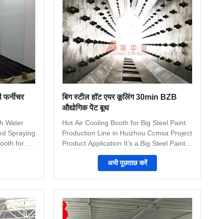
), with
return style Full down craft. 2 rows trench
on the floor for air return
 फर्नीचर
बिग स्टील हॉट एयर कूलिंग 30min BZB
औद्योगिक पेंट बूथ
th Water
Hot Air Cooling Booth for Big Steel Paint
ed Spraying
Production Line in Huizhou Ccmsa Project
ooth for
Product Application It’s a Big Steel Paint
kind of
producing line.Automatic paint line
अभी पूछताछ करें
xhaust
inclduing clear,sanding,painting and
er curtain
baking. One of the best techniques for
t kind of
protecting metal is electrocoating
quire at
(cataphoresis). In this process, an anti-
or
corrosion layer and an organic paint layer
is applied after cleaning is done. This