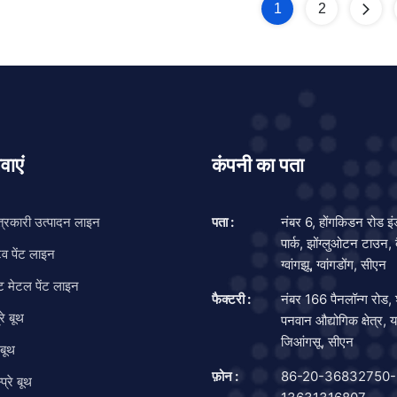
ts and have different
paint material --products inspe
1
2
 and ventilation options
Some necessary main Equipme
 The spraybooths can be extract
some main process: Systems
ll-featured spraybooth/ovens
Details Pre-treamment 1. Flo
rature controlled spraying and
equipment 2. Degrease
ome Main
वाएं
कंपनी का पता
त्रकारी उत्पादन लाइन
पता :
नंबर 6, होंगकिडन रोड इं
पार्क, झोंग्लुओटन टाउन, 
व पेंट लाइन
ग्वांगझू, ग्वांगडोंग, सीएन
 मेटल पेंट लाइन
फैक्टरी :
नंबर 166 पैनलॉन्ग रोड, श
रे बूथ
पनवान औद्योगिक क्षेत्र, या
जिआंगसू, सीएन
 बूथ
फ़ोन :
86-20-36832750-
प्रे बूथ