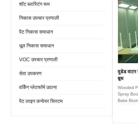
water curta
शॉट ब्लास्टिंग रूम
diferent k
according 
निकास उपचार प्रणाली
पेंट निकास समाधान
धूल निकास समाधान
VOC उपचार प्रणाली
वुडेड वाटर 
सेवा उपकरण
बूथ
वर्किंग प्लेटफॉर्म उठाना
Wooded Pa
Spray Boo
Bake Boo
पेंट लाइन कन्वेयर सिस्टम
BOOTHSA l
designed b
manufactu
industrie
almost any