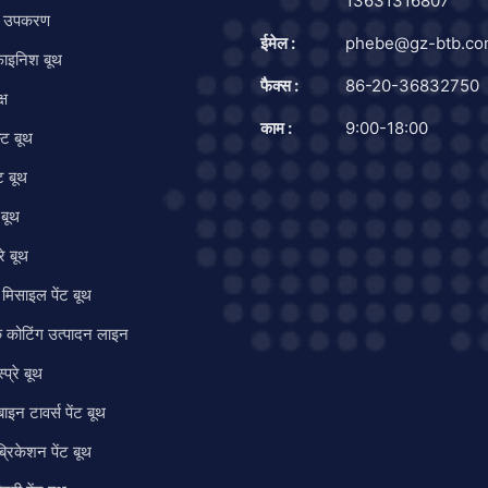
13631316807
ंट उपकरण
ईमेल :
phebe@gz-btb.c
ाइनिश बूथ
फैक्स :
86-20-36832750
्ष
काम :
9:00-18:00
्ट बूथ
ट बूथ
 बूथ
रे बूथ
मिसाइल पेंट बूथ
क कोटिंग उत्पादन लाइन
्प्रे बूथ
इन टावर्स पेंट बूथ
्रिकेशन पेंट बूथ