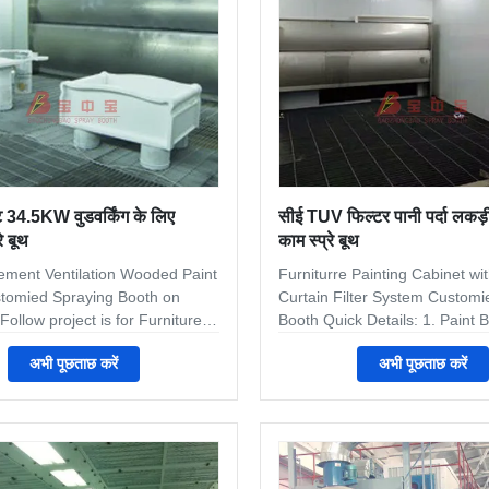
Dimension:3300×3900 mm(W×H
aluminum
ंट 34.5KW वुडवर्किंग के लिए
सीई TUV फिल्टर पानी पर्दा लकड़ी
रे बूथ
काम स्प्रे बूथ
ement Ventilation Wooded Paint
Furniturre Painting Cabinet wi
omied Spraying Booth on
Curtain Filter System Customi
Follow project is for Furniture
Booth Quick Details: 1. Paint B
h in Middle East.We accept
furniturer,suitable for different 
अभी पूछताछ करें
अभी पूछताछ करें
kind of customied painting
wooded workpieces. 2. The e
.Attached follow standard
system can be dry filter or wat
for reference Quick Details: 1.
filter system. 3. Acceipt diferen
 for furniturer,suitable for
customied design according re
kind of wooded workpieces. 2.
site Some Main Specification f
t system can be dry filter or
reference Inner dimension