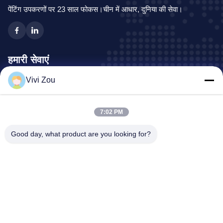
पेंटिंग उपकरणों पर 23 साल फोकस।चीन में आधार, दुनिया की सेवा।
हमारी सेवाएं
Vivi Zou
वाहन चित्रकारी उत्पादन लाइन
ऑटोमोटिव पेंट लाइन
7:02 PM
ऑटो शीट मेटल पेंट लाइन
ट्रक स्प्रे बूथ
Good day, what product are you looking for?
बस स्प्रे बूथ
कंपनी का पता
पता:
नंबर 6, होंगकिडन रोड इंडस्ट्रियल पार्क, झोंग्लुओटन टाउन, बैयुन जिला,
ग्वांगझू, ग्वांगडोंग, सीएन
फ़ोन:
0086-20-36832750-13631316807