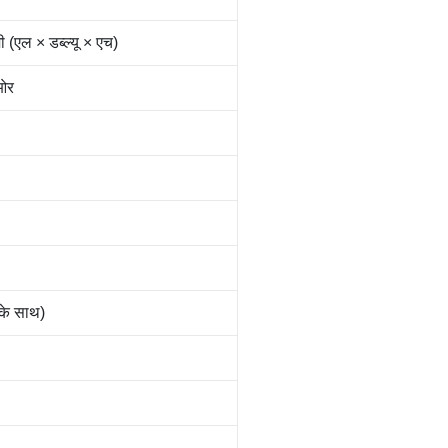
एल × डब्ल्यू × एच)
 ओर
के साथ)