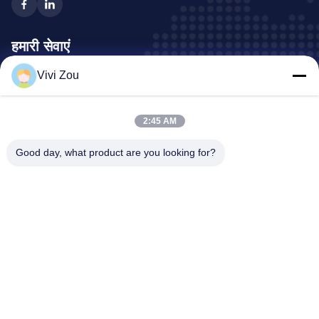
हमारी सेवाएं
Vivi Zou
वाहन चित्रकारी उत्पादन लाइन
ऑटोमोटिव पेंट लाइन
2:45 AM
ऑटो शीट मेटल पेंट लाइन
ट्रक स्प्रे बूथ
Good day, what product are you looking for?
बस स्प्रे बूथ
कंपनी का पता
पता:
नंबर 6, होंगकिडन रोड इंडस्ट्रियल पार्क, झोंग्लुओटन टाउन, बैयुन जिला,
ग्वांगझू, ग्वांगडोंग, सीएन
फ़ोन:
0086-20-36832750-13631316807
ईमेल:
phebe@gz-btb.com