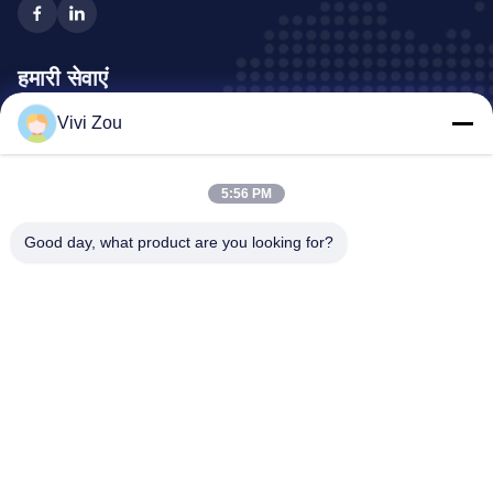
हमारी सेवाएं
Vivi Zou
वाहन चित्रकारी उत्पादन लाइन
ऑटोमोटिव पेंट लाइन
5:56 PM
ऑटो शीट मेटल पेंट लाइन
ट्रक स्प्रे बूथ
Good day, what product are you looking for?
बस स्प्रे बूथ
कंपनी का पता
पता:
नंबर 6, होंगकिडन रोड इंडस्ट्रियल पार्क, झोंग्लुओटन टाउन, बैयुन जिला,
ग्वांगझू, ग्वांगडोंग, सीएन
फ़ोन:
0086-20-36832750-13631316807
ईमेल:
phebe@gz-btb.com